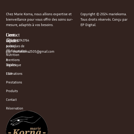
Chez Marie Korna, nous allions expertise et
Copyright © 2024 mariekorna.
bienveillance pour vous offrir des soins sur-
Tous droits réservés. Conçu par
mesure, adaptés à vos besoins.
EP Digital.
Liens
Liens
Contact
rapides
utiles
0633743764
Accueil
politiques de
confidentialité
mariekorna2505@gmail.com
Nutrition
&
mentions
Diététique
légales
Formations
CGU
Prestations
Produits
Contact
Réservation