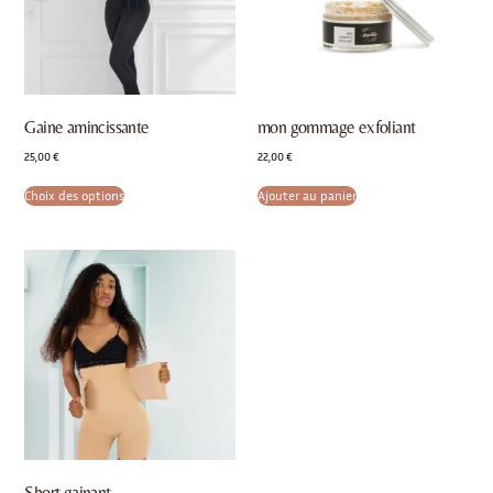
Gaine amincissante
mon gommage exfoliant
25,00
€
22,00
€
Choix des options
Ajouter au panier
Short gainant