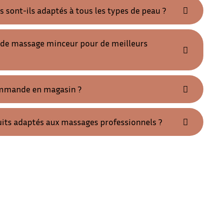
 sont-ils adaptés à tous les types de peau ?
e de massage minceur pour de meilleurs
ommande en magasin ?
its adaptés aux massages professionnels ?