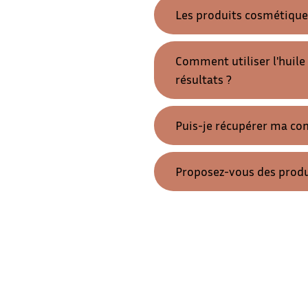
Les produits cosmétiques
Comment utiliser l'huil
résultats ?
Puis-je récupérer ma c
Proposez-vous des produ